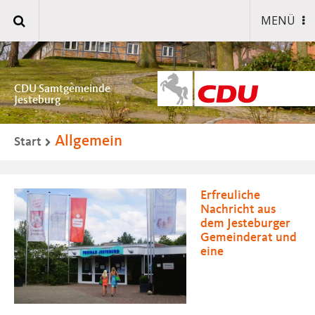
MENÜ
CDU Samtgemeinde
Jesteburg
Allgemein
Start
Erfreuliche
Nachricht aus
dem Jesteburger
Gemeinderat und
eine