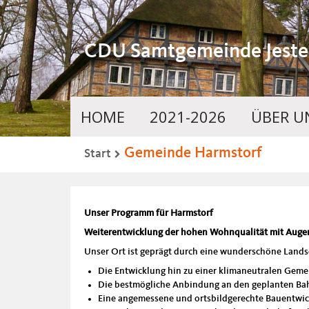
CDU Samtgemeinde Jeste
HOME
2021-2026
ÜBER U
Gemeinde Harmstorf
Start
Unser Programm für Harmstorf
Weiterentwicklung der hohen Wohnqualität mit Aug
Unser Ort ist geprägt durch eine wunderschöne Lands
Die Entwicklung hin zu einer klimaneutralen Gem
Die bestmögliche Anbindung an den geplanten Ba
Eine angemessene und ortsbildgerechte Bauentwick