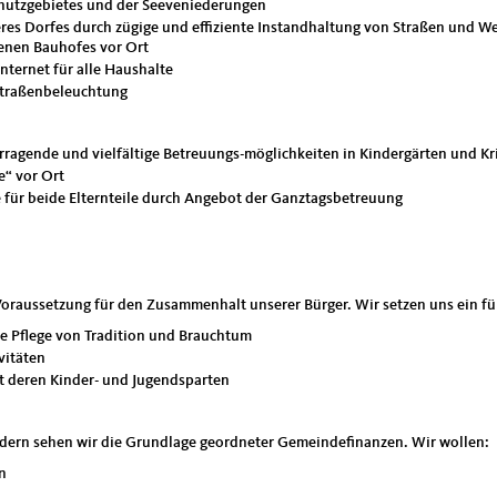
hutzgebietes und der Seeveniederungen
eres Dorfes durch zügige und effiziente Instandhaltung von Straßen und W
genen Bauhofes vor Ort
nternet für alle Haushalte
-Straßenbeleuchtung
rragende und vielfältige Betreuungs-möglichkeiten in Kindergärten und Kr
e“ vor Ort
e für beide Elternteile durch Angebot der Ganztagsbetreuung
 Voraussetzung für den Zusammenhalt unserer Bürger. Wir setzen uns ein fü
ie Pflege von Tradition und Brauchtum
vitäten
it deren Kinder- und Jugendsparten
dern sehen wir die Grundlage geordneter Gemeindefinanzen. Wir wollen:
n