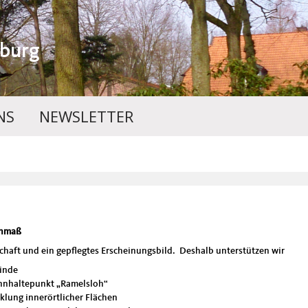
burg
NS
NEWSLETTER
enmaß
chaft und ein gepflegtes Erscheinungsbild. Deshalb unterstützen wir
einde
hnhaltepunkt „Ramelsloh“
lung innerörtlicher Flächen